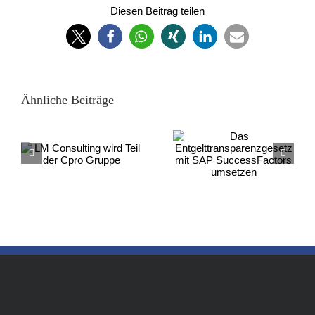
Diesen Beitrag teilen
Ähnliche Beiträge
Das
Entgelttransparenzgesetz
DSAG-Personaltag
e
mit SAP SuccessFactors
umsetzen