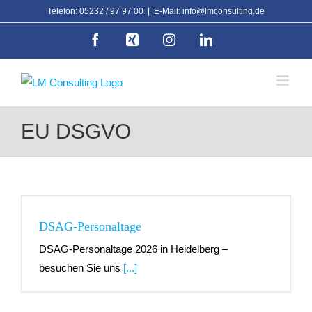
Zum
Telefon: 05232 / 97 97 00
|
E-Mail: info@lmconsulting.de
Inhalt
Facebook
Xing
Instagram
LinkedIn
springen
EU DSGVO
DSAG-Personaltage
DSAG-Personaltage 2026 in Heidelberg –
besuchen Sie uns
[...]