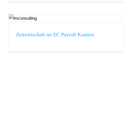
Länderspezifische Anforderungen in SAP SuccessFactors
Employee Central
EU DSGVO
Recruiting
SuccessFactors
Zeitwirtschaft im EC Payroll Kontext