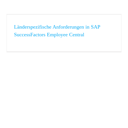
Betriebsratsanhörungen in SAP SuccessFactors Recruiting
SuccessFactors
Länderspezifische Anforderungen in SAP
SuccessFactors Employee Central