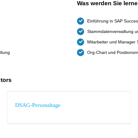
Was werden Sie lern
Einführung in SAP Succes
Stammdatenverwaltung und
Mitarbeiter und Manager 
ltung
Org-Chart und Position
tors
SAP SuccessFactors als führendes HR-System – Vergleich mit
SAP HCM
EU DSGVO
Recruiting
SuccessFactors
DSAG-Personaltage