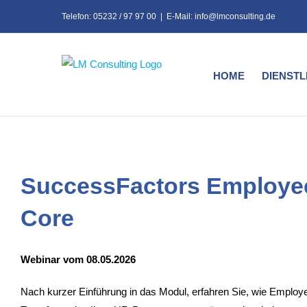
Zum
Telefon: 05232 / 97 97 00
|
E-Mail: info@lmconsulting.de
Inhalt
springen
HOME
DIENST
SuccessFactors Employee
Core
Webinar vom 08.05.2026
Nach kurzer Einführung in das Modul, erfahren Sie, wie Employee