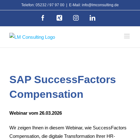
Zum
Telefon: 05232 / 97 97 00
|
E-Mail: info@lmconsulting.de
Inhalt
Facebook
Xing
Instagram
LinkedIn
springen
SAP SuccessFactors
Compensation
Webinar vom 26.03.2026
Wir zeigen Ihnen in diesem Webinar, wie SuccessFactors
Compensation, die digitale Transformation Ihrer HR-