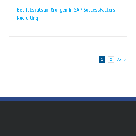
Betriebsratsanhörungen in SAP SuccessFactors
Recruiting
1
2
Vor