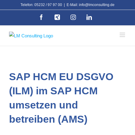
Zum
Telefon: 05232 / 97 97 00
|
E-Mail: info@lmconsulting.de
Inhalt
Facebook
Xing
Instagram
LinkedIn
springen
SAP HCM EU DSGVO
(ILM) im SAP HCM
umsetzen und
betreiben (AMS)