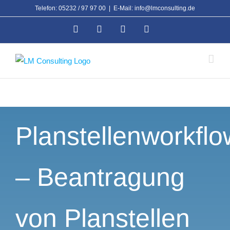
Zum
Telefon: 05232 / 97 97 00
|
E-Mail: info@lmconsulting.de
Inhalt
Facebook
Xing
Instagram
LinkedIn
springen
Planstellenworkflo
– Beantragung
von Planstellen