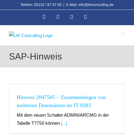
Zum
Telefon: 05232 / 97 97 00
|
E-Mail: info@lmconsulting.de
Inhalt
Facebook
Xing
Instagram
LinkedIn
springen
SAP-Hinweis
Hinweis 2847505 – Zusammenlegen von
mehreren Datensätzen im IT 0283
Mit dem neuen Schalter ADMIN/ARCMG in der
Tabelle T77S0 können
[...]