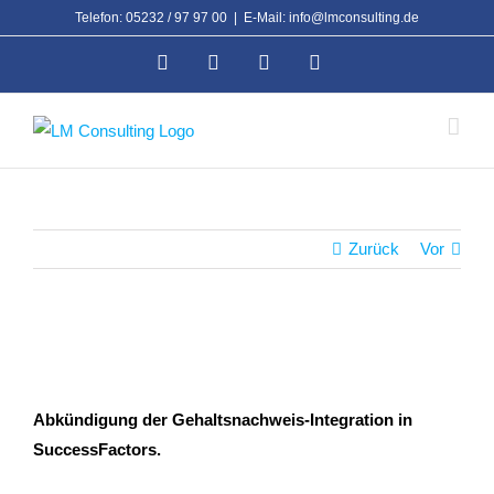
Zum
Telefon: 05232 / 97 97 00
|
E-Mail: info@lmconsulting.de
Inhalt
Facebook
Xing
Instagram
LinkedIn
springen
Zurück
Vor
Abkündigung der Gehaltsnachweis-Integration in
SuccessFactors.