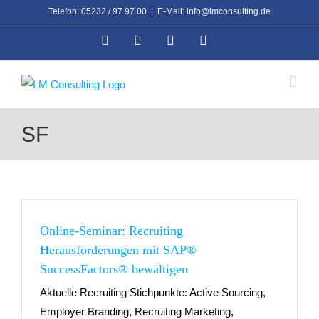
Zum
Telefon: 05232 / 97 97 00
|
E-Mail: info@lmconsulting.de
Inhalt
Facebook
Xing
Instagram
LinkedIn
springen
SF
Online-Seminar: Recruiting
Herausforderungen mit SAP®
SuccessFactors® bewältigen
Aktuelle Recruiting Stichpunkte: Active Sourcing,
Employer Branding, Recruiting Marketing,