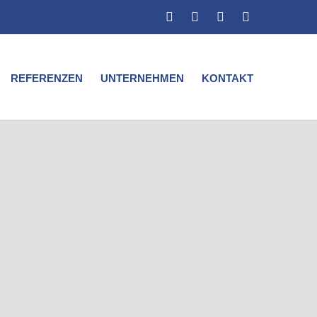
Facebook
Xing
Instagram
LinkedIn
REFERENZEN
UNTERNEHMEN
KONTAKT